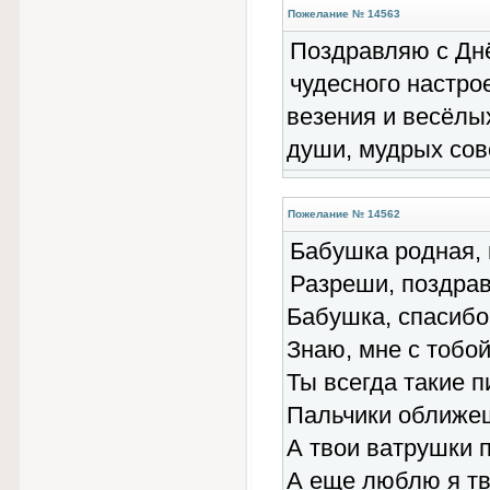
Пожелание № 14563
Поздравляю с Днё
чудесного настро
везения и весёлых
души, мудрых сов
Пожелание № 14562
Бабушка родная, 
Разреши, поздрав
Бабушка, спасибо 
Знаю, мне с тобой
Ты всегда такие п
Пальчики оближеш
А твои ватрушки 
А еще люблю я тв