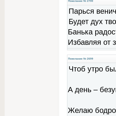
Пожелание № 2700
Парься венич
Будет дух тв
Банька радост
Избавляя от з
Пожелание № 2699
Чтоб утро бы
А день – без
Желаю бодрос