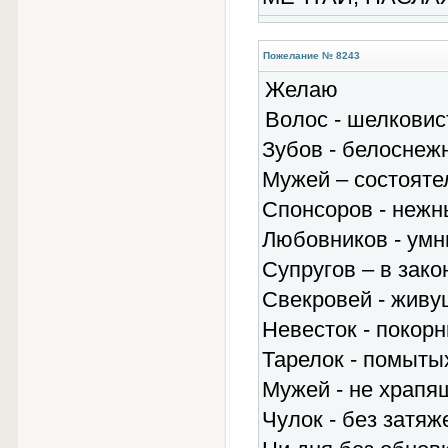
Пожелание № 8243
Желаю
Волос - шелковис
Зубов - белоснеж
Мужей – состояте
Спонсоров - нежн
Любовников - умн
Супругов – в зако
Свекровей - живу
Невесток - покорн
Тарелок - помыты
Мужей - не храпящ
Чулок - без затяж