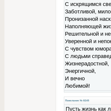
С искрящимся св
Заботливой, милой
Пронизанной наск
Наполняющей жизн
Решительной и н
Уверенной и непо
С чувством юмора
С людьми справе
Жизнерадостной,
Энергичной,
И вечно
Любимой!
Пожелание № 8245
Пусть жизнь как л