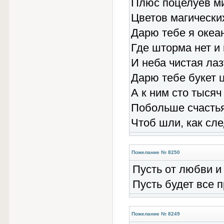
Плюс поцелуев м
Цветов магически
Дарю тебе я океа
Где шторма нет и 
И неба чистая лаз
Дарю тебе букет 
А к ним сто тыся
Побольше счастья
Чтоб шли, как сле
Пожелание № 8250
Пусть от любви и 
Пусть будет все п
Пожелание № 8249