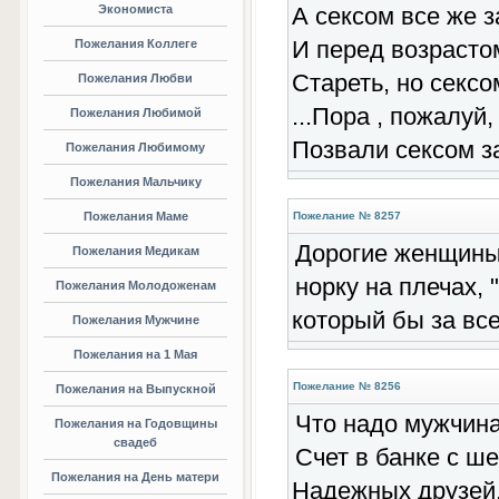
Экономиста
А сексом все же з
И перед возрастом
Пожелания Коллеге
Стареть, но сексо
Пожелания Любви
...Пора , пожалуй,
Пожелания Любимой
Позвали сексом з
Пожелания Любимому
Пожелания Мальчику
Пожелания Маме
Пожелание № 8257
Дорогие женщины!
Пожелания Медикам
норку на плечах, 
Пожелания Молодоженам
который бы за все
Пожелания Мужчине
Пожелания на 1 Мая
Пожелание № 8256
Пожелания на Выпускной
Что надо мужчин
Пожелания на Годовщины
свадеб
Счет в банке с ш
Пожелания на День матери
Надежных друзей,