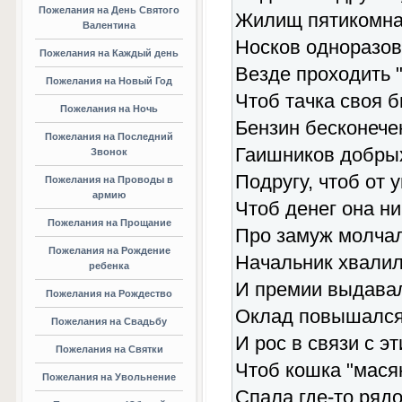
Пожелания на День Святого
Жилищ пятикомна
Валентина
Носков одноразов
Пожелания на Каждый день
Везде проходить "
Пожелания на Новый Год
Чтоб тачка своя б
Пожелания на Ночь
Бензин бесконечен
Пожелания на Последний
Гаишников добрых
Звонок
Подругу, чтоб от 
Пожелания на Проводы в
армию
Чтоб денег она ни
Пожелания на Прощание
Про замуж молчал
Пожелания на Рождение
Начальник хвалил,
ребенка
И премии выдавал,
Пожелания на Рождество
Оклад повышался,
Пожелания на Свадьбу
И рос в связи с э
Пожелания на Святки
Чтоб кошка "мася
Пожелания на Увольнение
Спала где-то рядо