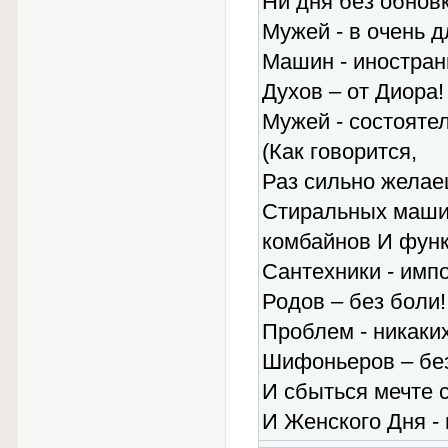
Ни дня без обновк
Мужей - в очень 
Машин - иностран
Духов – от Диора!
Мужей - состояте
(Как говорится,
Раз сильно желаеш
Стиральных маши
комбайнов И функ
Сантехники - имп
Родов – без боли!
Проблем - никаких
Шифоньеров – без
И сбыться мечте с
И Женского Дня - 