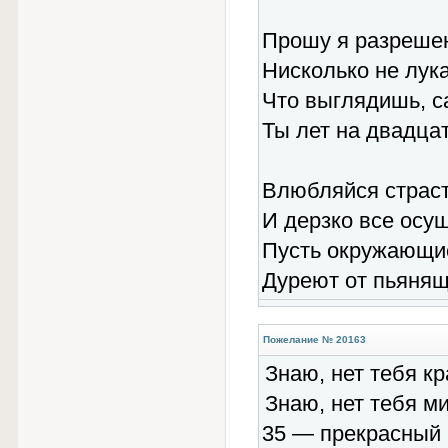
Прошу я разрешен
Нисколько не лука
Что выглядишь, с
Ты лет на двадцат
Влюбляйся страст
И дерзко все осу
Пусть окружающи
Дуреют от пьянящ
Пожелание № 20163
Знаю, нет тебя кр
Знаю, нет тебя м
35 — прекрасный 