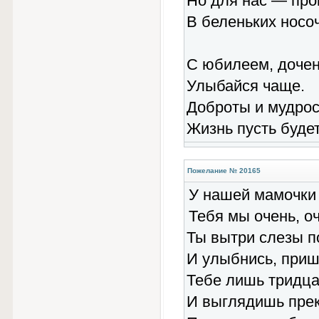
Но для нас — про
В беленьких носоч
С юбилеем, дочен
Улыбайся чаще.
Доброты и мудрос
Жизнь пусть буде
Пожелание № 20165
У нашей мамочки
Тебя мы очень, о
Ты вытри слезы п
И улыбнись, при
Тебе лишь тридца
И выглядишь прек