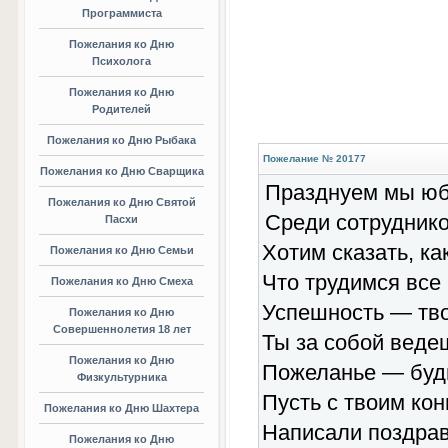
Программиста
Пожелания ко Дню
Психолога
Пожелания ко Дню
Родителей
Пожелания ко Дню Рыбака
Пожелание № 20177
Пожелания ко Дню Сварщика
Празднуем мы ю
Пожелания ко Дню Святой
Среди сотруднико
Пасхи
Хотим сказать, ка
Пожелания ко Дню Семьи
Что трудимся все
Пожелания ко Дню Смеха
Успешность — твой
Пожелания ко Дню
Совершеннолетия 18 лет
Ты за собой веде
Пожелания ко Дню
Пожеланье — будь
Физкультурника
Пусть с твоим кон
Пожелания ко Дню Шахтера
Написали поздрав
Пожелания ко Дню