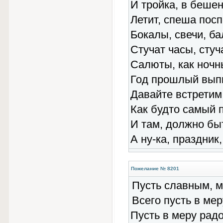
И тройка, в беше
Летит, спеша посп
Бокалы, свечи, ба
Стучат часы, стуч
Салюты, как ночн
Год прошлый выпи
Давайте встретим
Как будто самый 
И там, должно быт
А ну-ка, праздник
Пожелание № 8201
Пусть славным, м
Всего пусть в мер
Пусть в меру радос