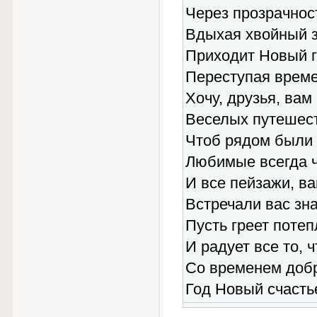
Через прозрачност
Вдыхая хвойный з
Приходит Новый г
Переступая време
Хочу, друзья, вам
Веселых путешест
Чтоб рядом были т
Любимые всегда ч
И все пейзажи, в
Встречали вас зн
Пусть греет потеп
И радует все то, ч
Со временем добр
Год Новый счасть