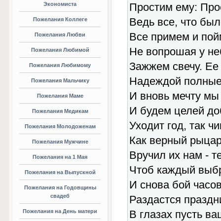
Экономиста
Простим ему: Прос
Ведь все, что был
Пожелания Коллеге
Все примем и пой
Пожелания Любви
Не вопрошая у неб
Пожелания Любимой
Зажжем свечу. Ее 
Пожелания Любимому
Надеждой полные
Пожелания Мальчику
И вновь мечту мы
Пожелания Маме
И будем целей до
Пожелания Медикам
Уходит год, так ч
Пожелания Молодоженам
Как верный рыцар
Пожелания Мужчине
Вручил их нам - т
Пожелания на 1 Мая
Чтоб каждый выбр
Пожелания на Выпускной
И снова бой часов
Пожелания на Годовщины
свадеб
Раздастся праздн
Пожелания на День матери
В глазах пусть ва