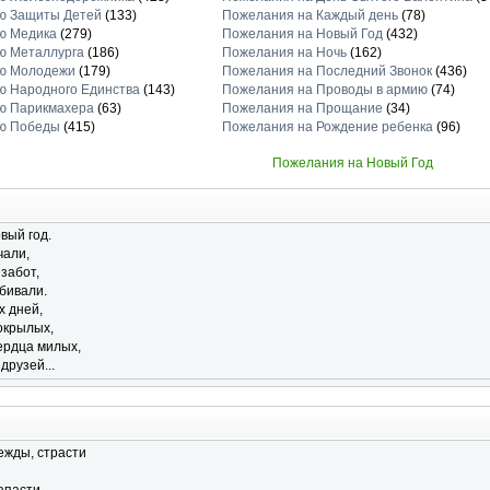
ю Защиты Детей
(133)
Пожелания на Каждый день
(78)
ю Медика
(279)
Пожелания на Новый Год
(432)
ю Металлурга
(186)
Пожелания на Ночь
(162)
ню Молодежи
(179)
Пожелания на Последний Звонок
(436)
ю Народного Единства
(143)
Пожелания на Проводы в армию
(74)
ю Парикмахера
(63)
Пожелания на Прощание
(34)
ню Победы
(415)
Пожелания на Рождение ребенка
(96)
Пожелания на Новый Год
вый год.
чали,
 забот,
убивали.
х дней,
окрылых,
ердца милых,
друзей...
ежды, страсти