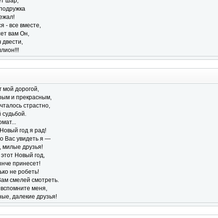
т шар,
подружка
ежал!
я - все вместе,
ет вам Он,
 двести,
лион!!!
г мой дорогой,
рым и прекрасным,
ечталось страстно,
 судьбой.
мат...
Новый год я рад!
о Вас увидеть я —
 милые друзья!
 этот Новый год,
ынче принесет!
ько не робеть!
ам смелей смотреть.
 вспомните меня,
ые, далекие друзья!