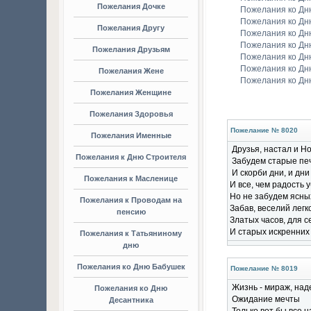
Пожелания Дочке
Пожелания ко Дн
Пожелания ко Дн
Пожелания Другу
Пожелания ко Дн
Пожелания ко Д
Пожелания Друзьям
Пожелания ко Дн
Пожелания ко Дн
Пожелания Жене
Пожелания ко Д
Пожелания Женщине
Пожелания Здоровья
Пожелание № 8020
Пожелания Именные
Друзья, настал и Но
Пожелания к Дню Строителя
Забудем старые пе
И скорби дни, и дни
Пожелания к Масленице
И все, чем радость 
Но не забудем ясны
Пожелания к Проводам на
Забав, веселий легк
пенсию
Златых часов, для с
И старых искренних 
Пожелания к Татьяниному
дню
Пожелания ко Дню Бабушек
Пожелание № 8019
Жизнь - мираж, над
Пожелания ко Дню
Ожидание мечты
Десантника