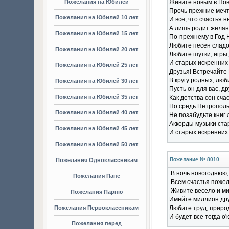
Пожелания на Юбилей
Живите новым в Нов
Прочь прежние меч
Пожелания на Юбилей 10 лет
И все, что счастья н
А лишь родит желан
Пожелания на Юбилей 15 лет
По-прежнему в Год 
Любите песен сладо
Пожелания на Юбилей 20 лет
Любите шутки, игры,
И старых искренних
Пожелания на Юбилей 25 лет
Друзья! Встречайте
В кругу родных, лю
Пожелания на Юбилей 30 лет
Пусть он для вас, др
Пожелания на Юбилей 35 лет
Как детства сон сча
Но средь Петрополь
Пожелания на Юбилей 40 лет
Не позабудьте книг
Аккорды музыки ста
Пожелания на Юбилей 45 лет
И старых искренних
Пожелания на Юбилей 50 лет
Пожелание № 8010
Пожелания Одноклассникам
В ночь новогоднюю,
Пожелания Папе
Всем счастья пожел
Живите весело и ми
Пожелания Парню
Имейте миллион дру
Пожелания Первоклассникам
Любите труд, природ
И будет все тогда о'к
Пожелания перед