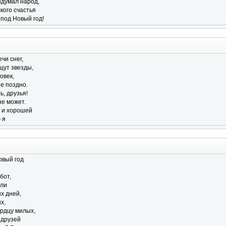
ыдумал народ,
кого счастья
 под Новый год!
чи снег,
щут звезды,
овек,
е поздно.
, друзья!
не может.
 и хорошей
 я
овый год
и
бот,
яли
х дней,
х,
ердцу милых,
 друзей