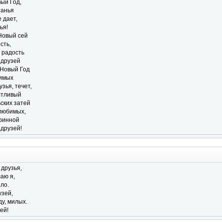
ый Год,
танья
е дает,
ья!
Новый сей
сть,
 радость
 друзей
 Новый Год
бимых
узья, течет,
стливый
ских затей
 любимых,
ринной
 друзей!
 друзья,
аю я,
ло.
зей,
у, милых.
ей!