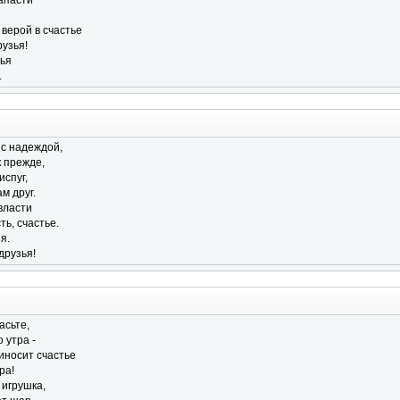
напасти
верой в счастье
узья!
ья
.
с надеждой,
к прежде,
испуг,
ам друг.
 власти
ь, счастье.
я.
друзья!
асьте,
 утра -
иносит счастье
ра!
 игрушка,