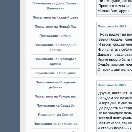
Ни тех чудес, что в
Пожелания на День Святого
Простого человечес
Валентина
Желаю Вам, друзья,
Пожелания на Каждый день
Пожелания на Новый Год
Пожелание № 8012
Пусть падает на пле
Пожелания на Ночь
Звенят бокалы, бле
И верит каждый чел
Пожелания на Последний
Что испытать себя н
Звонок
Давайте праздновать
Пожелания на Проводы в
Иначе просто быть 
армию
Судьбы вам светлой
От всей души желаю
Пожелания на Прощание
Пожелания на Рождение
Пожелание № 8011
ребенка
Друзья, настанет Н
Пожелания на Рождество
Забудем все печал
И горя дни, и дни за
Пожелания на Свадьбу
Где радость вы тер
Но не забудьте ясны
Пожелания на Святки
Веселей легкокрылы
Златых часов, так с
Пожелания на Увольнение
И старых искренних