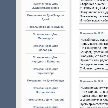
Только вот бы все 
Пожелания ко Дню
Стороною обойти.
Железнодорожника
С HОВЫМ ГОДОМ, с 
Поздравляю всех, др
Пожелания ко Дню Защиты
Пожелаю вдохновен
Детей
И любви вокруг себя
Пожелания ко Дню Медика
Пожелание № 8018
Пожелания ко Дню
Металлурга
Новый год мы ждем 
Верим в лучшее, ка
Пожелания ко Дню
Не к лицу пред ним 
Молодежи
Бог даст, будет он н
Знаем мы, что в его
Пожелания ко Дню
Принести нам радост
Народного Единства
Без удачи нам нельз
С Новым годом вас, 
Пожелания ко Дню
Парикмахера
Пожелания ко Дню Победы
Пожелание № 8017
Нарядно елочку укр
Пожелания ко Дню
Чтоб вам светила до
Пограничника
Пусть Новый год пр
Пожелания ко Дню Полиции
И много смеха и доб
Пусть ярко светится
Пожелания ко Дню