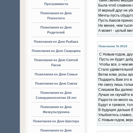
Таинственно мерцае
Программиста
Была чтоб славною 
И верный друг не уб
Пожелания ко Дню
Мечты пусть сбудутс
Психолога
Пусть баксов принес
Не менее, чем тысяч
Пожелания ко Дню
А может - целый мил
Родителей
Пожелания ко Дню Рыбака
Пожелание № 8016
Пожелания ко Дню Сварщика
С Новым годом, дру
Пусть он будет доб
Пожелания ко Дню Святой
Чтобы все, о чем м
Пасхи
Стало удивительной
Пожелания ко Дню Семьи
Ветки елки, розы аро
Подарить Вам это в 
Пожелания ко Дню Смеха
Не смогу лишь тольк
Слишком Вы далеко,
Пожелания ко Дню
Лучше не скучайте в
Совершеннолетия 18 лет
Радости он много н
Будут и тревоги, тол
Пожелания ко Дню
В будущее дальше В
Физкультурника
Улыбнитесь славно,
С Новым годом, верн
Пожелания ко Дню Шахтера
Пожелания ко Дню