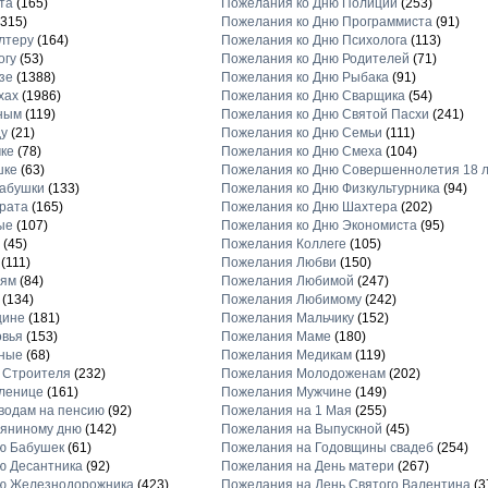
та
(165)
Пожелания ко Дню Полиции
(253)
315)
Пожелания ко Дню Программиста
(91)
лтеру
(164)
Пожелания ко Дню Психолога
(113)
огу
(53)
Пожелания ко Дню Родителей
(71)
зе
(1388)
Пожелания ко Дню Рыбака
(91)
хах
(1986)
Пожелания ко Дню Сварщика
(54)
ным
(119)
Пожелания ко Дню Святой Пасхи
(241)
у
(21)
Пожелания ко Дню Семьи
(111)
ке
(78)
Пожелания ко Дню Смеха
(104)
шке
(63)
Пожелания ко Дню Совершеннолетия 18 
абушки
(133)
Пожелания ко Дню Физкультурника
(94)
рата
(165)
Пожелания ко Дню Шахтера
(202)
ые
(107)
Пожелания ко Дню Экономиста
(95)
(45)
Пожелания Коллеге
(105)
(111)
Пожелания Любви
(150)
ьям
(84)
Пожелания Любимой
(247)
(134)
Пожелания Любимому
(242)
щине
(181)
Пожелания Мальчику
(152)
овья
(153)
Пожелания Маме
(180)
ные
(68)
Пожелания Медикам
(119)
 Строителя
(232)
Пожелания Молодоженам
(202)
ленице
(161)
Пожелания Мужчине
(149)
водам на пенсию
(92)
Пожелания на 1 Мая
(255)
ьяниному дню
(142)
Пожелания на Выпускной
(45)
ю Бабушек
(61)
Пожелания на Годовщины свадеб
(254)
ю Десантника
(92)
Пожелания на День матери
(267)
ю Железнодорожника
(423)
Пожелания на День Святого Валентина
(3