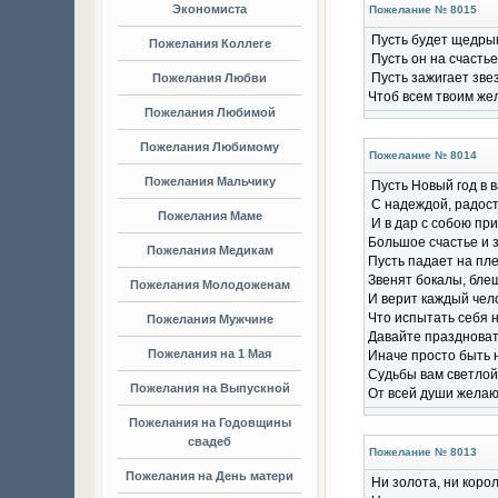
Экономиста
Пожелание № 8015
Пусть будет щедры
Пожелания Коллеге
Пусть он на счастье
Пусть зажигает звез
Пожелания Любви
Чтоб всем твоим же
Пожелания Любимой
Пожелания Любимому
Пожелание № 8014
Пожелания Мальчику
Пусть Новый год в 
С надеждой, радост
Пожелания Маме
И в дар с собою пр
Большое счастье и 
Пожелания Медикам
Пусть падает на пле
Звенят бокалы, бле
Пожелания Молодоженам
И верит каждый чел
Что испытать себя н
Пожелания Мужчине
Давайте праздноват
Пожелания на 1 Мая
Иначе просто быть 
Судьбы вам светлой
Пожелания на Выпускной
От всей души желаю
Пожелания на Годовщины
свадеб
Пожелание № 8013
Пожелания на День матери
Ни золота, ни корол