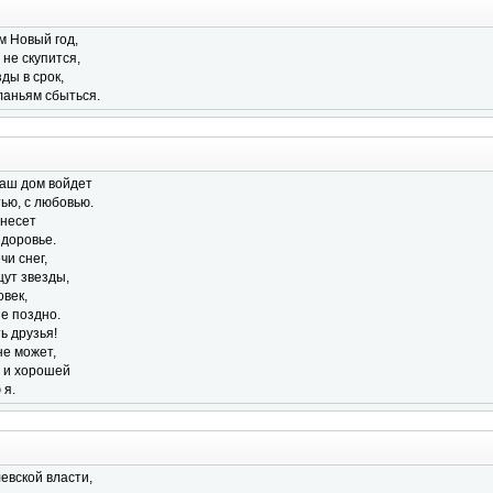
м Новый год,
 не скупится,
ды в срок,
ланьям сбыться.
ваш дом войдет
ью, с любовью.
инесет
здоровье.
чи снег,
щут звезды,
овек,
е поздно.
ь друзья!
не может,
 и хорошей
 я.
евской власти,